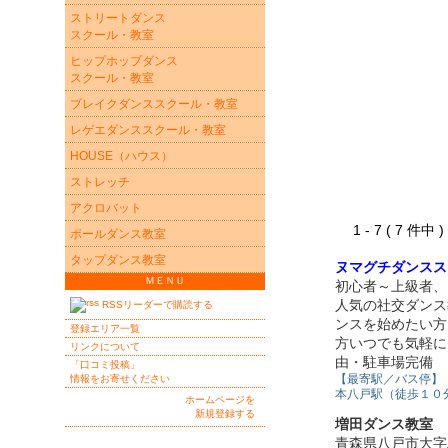
ストリートダンス
スクール・教室
ヒップホップダンス
スクール・教室
ブレイクダンススクール・教室
レゲエダンススクール・教室
HOUSE（ハウス）
ストレッチ
アクロバット
1 - 7 ( 7 件中
ポールダンス教室
タップダンス教室
ヌマグチダンスス
ＭＥＮＵ
初心者～上級者、
人気の社交ダンス
RSSリーダーで購読する
ンスを始めたい方
登録エリア一覧
方いつでも気軽に
リンクについて
由・駐車場完備
「口コミ投稿」
【最寄駅／バス停】
情報をお寄せください
本八戸駅（徒歩１０
ホームページを
新規登録する
増田ダンス教室
青森県八戸市大字