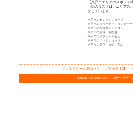
【八戸市エリアのスポット
下記のリストは、エリアス
クしています。
八戸市のセレクトショップ
八戸市のリラクゼーションマッサ
八戸市の美容室ヘアサロン
八戸市の歯科・歯医者
八戸市のリフォーム会社
八戸市のペットショップ
八戸市の民宿・旅館・宿坊
ダンススクール教室・ショップ検索
TOP ｜
Copyright(C) since 2007
スポーツ教室・