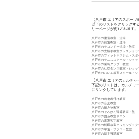
【八戸市 エリアのスポーツ
以下のリストをクリックす
リーページが侮ｦされます。
八戸市の柔道教室・道場
八戸市の剣道教室・道場
八戸市のテコンドー道場・教室
八戸市の太極拳教室グッズショッ
八戸市のフィットネスジム・スポ
八戸市のテニススクール・ショッ
八戸市の乗馬クラブ・教室
八戸市の社交ダンス教室・ショッ
八戸市のバレエ教室スクール・シ
【八戸市 エリアのカルチャ
下記のリストは、カルチャ
にリンクしています。
八戸市の着物着付け教室
八戸市の音楽教室
八戸市の編み物教室
八戸市のそろばん珠算教室・塾
八戸市の囲碁教室サロン
八戸市の書道習字教室
八戸市の料理教室クッキングスク
八戸市の華道・フラワー教室
八戸市の日本舞踊教室