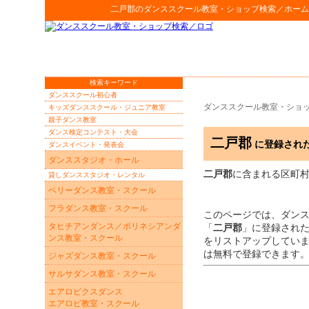
二戸郡
の
ダンススクール教室・ショップ検索
／ホーム
検索キーワード
ダンススクール初心者
ダンススクール教室・ショ
キッズダンススクール・ジュニア教室
親子ダンス教室
ダンス検定コンテスト・大会
二戸郡
に登録され
ダンスイベント・発表会
ダンススタジオ・ホール
二戸郡
に含まれる区町
貸しダンススタジオ・レンタル
ベリーダンス教室・スクール
フラダンス教室・スクール
このページでは、ダン
タヒチアンダンス／ポリネシアンダ
「
二戸郡
」に登録され
ンス教室・スクール
をリストアップしてい
は無料で登録できます
ジャズダンス教室・スクール
サルサダンス教室・スクール
エアロビクスダンス
エアロビ教室・スクール