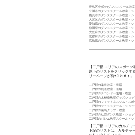
豊島区/池袋のダンススクール教
立川市のダンススクール教室・シ
横浜市のダンススクール教室・シ
大宮区のダンススクール教室・シ
愛知県のダンススクール教室・シ
静岡県のダンススクール教室・シ
大阪府のダンススクール教室・シ
京都府のダンススクール教室・シ
広島県のダンススクール教室・シ
【二戸郡 エリアのスポーツ
以下のリストをクリックす
リーページが侮ｦされます。
二戸郡の柔道教室・道場
二戸郡の剣道教室・道場
二戸郡のテコンドー道場・教室
二戸郡の太極拳教室グッズショッ
二戸郡のフィットネスジム・スポ
二戸郡のテニススクール・ショッ
二戸郡の乗馬クラブ・教室
二戸郡の社交ダンス教室・ショッ
二戸郡のバレエ教室スクール・シ
【二戸郡 エリアのカルチャ
下記のリストは、カルチャ
にリンクしています。