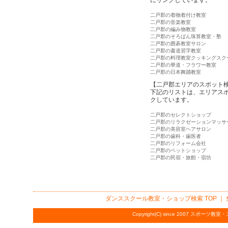
二戸郡の着物着付け教室
二戸郡の音楽教室
二戸郡の編み物教室
二戸郡のそろばん珠算教室・塾
二戸郡の囲碁教室サロン
二戸郡の書道習字教室
二戸郡の料理教室クッキングスク
二戸郡の華道・フラワー教室
二戸郡の日本舞踊教室
【二戸郡エリアのスポット
下記のリストは、エリアス
クしています。
二戸郡のセレクトショップ
二戸郡のリラクゼーションマッサ
二戸郡の美容室ヘアサロン
二戸郡の歯科・歯医者
二戸郡のリフォーム会社
二戸郡のペットショップ
二戸郡の民宿・旅館・宿坊
ダンススクール教室・ショップ検索
TOP ｜
Copyright(C) since 2007
スポーツ教室・