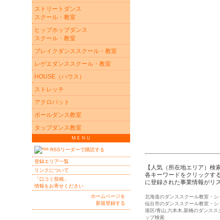
ストリートダンス
スクール・教室
ヒップホップダンス
スクール・教室
ブレイクダンススクール・教室
レゲエダンススクール・教室
HOUSE（ハウス）
ストレッチ
アクロバット
ポールダンス教室
タップダンス教室
ＭＥＮＵ
RSSリーダーで購読する
登録エリア一覧
【人気（所在地エリア）検
リンクについて
各キーワードをクリックする
「口コミ投稿」
に登録された事業情報がリ
情報をお寄せください
ホームページを
北海道のダンススクール教室・シ
新規登録する
仙台市のダンススクール教室・シ
港区/青山,六本木,新橋のダンス
ップ検索