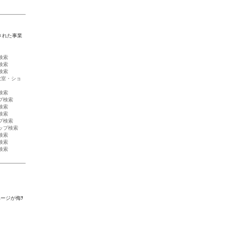
された事業
検索
検索
検索
教室・ショ
検索
プ検索
検索
検索
プ検索
ップ検索
検索
検索
検索
ージが侮ｦ