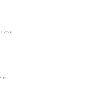
ンクしていま
ています。