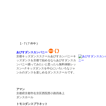
1 - 7 ( 7 件中 )
あぴすダンスカンパニー
京都キッズダンススクールあぴすカンパニーキ
ッズダンスを京都で始めるならあぴすダンスカ
ンパニー踊ってみたいと思ったら無料体験レッ
スンへ!! キッズダンスを中心にいろいろなジャ
ンルのダンスを楽しめるダンススクールです。
アマン
京都府京都市右京区西院西小路四条上
ダンスホール
トモコダンスプラネット