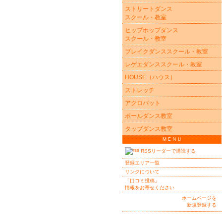
ストリートダンス
スクール・教室
ヒップホップダンス
スクール・教室
ブレイクダンススクール・教室
レゲエダンススクール・教室
HOUSE（ハウス）
ストレッチ
アクロバット
ポールダンス教室
タップダンス教室
ＭＥＮＵ
RSSリーダーで購読する
登録エリア一覧
リンクについて
「口コミ投稿」
情報をお寄せください
ホームページを
新規登録する