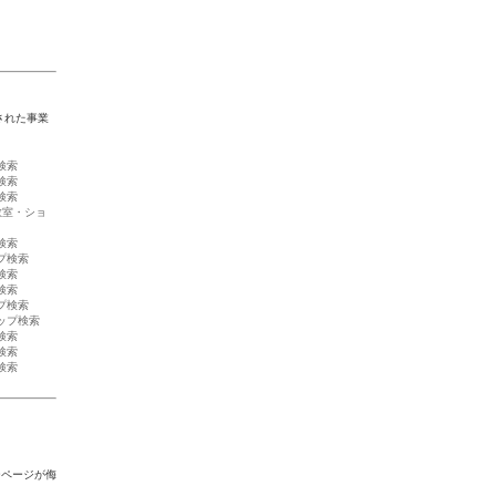
された事業
検索
検索
検索
教室・ショ
検索
プ検索
検索
検索
プ検索
ップ検索
検索
検索
検索
ーページが侮