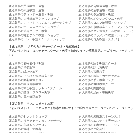
鹿児島県の柔道教室・道場
鹿児島県の合気道道場・教室
鹿児島県の剣道教室・道場
鹿児島県の空手道場・教室
鹿児島県のテコンドー道場・教室
鹿児島県の拳法道場・教室
鹿児島県の太極拳教室グッズショップ
鹿児島県のボクシングジム・教室
鹿児島県のフィットネスジム・スポーツクラブ
鹿児島県のゴルフ練習場・ショップ
鹿児島県のテニススクール・ショップ
鹿児島県の水泳教室・スイミングスクー
鹿児島県の乗馬クラブ・教室
鹿児島県のダンススクール教室・ショッ
鹿児島県の社交ダンス教室・ショップ
鹿児島県のフラメンコ教室・ショップ
鹿児島県のバレエ教室スクール・ショップ
鹿児島県のヨガ教室・スタジオ
【鹿児島県 エリアのカルチャースクール・教室検索】
下記のリストは、カルチャースクール・教室各姉妹サイトの鹿児島県カテゴリーのページに
ます。
鹿児島県の着物着付け教室
鹿児島県の語学教室スクール
鹿児島県の音楽教室
鹿児島県の話し方教室
鹿児島県の編み物教室
鹿児島県の茶道教室
鹿児島県のそろばん珠算教室・塾
鹿児島県の歌謡・カラオケ教室
鹿児島県の囲碁教室サロン
鹿児島県の手芸教室センター
鹿児島県の書道習字教室
鹿児島県の将棋教室クラブ
鹿児島県の料理教室クッキングスクール
鹿児島県の陶芸教室
鹿児島県の華道・フラワー教室
鹿児島県の絵画・美術教室
鹿児島県の日本舞踊教室
【鹿児島県エリアのスポット検索】
下記のリストは、エリアスポット検索各姉妹サイトの鹿児島県カテゴリーのページにリンク
鹿児島県のセレクトショップ
鹿児島県の岩盤浴ストーンスパ
鹿児島県のリラクゼーションマッサージ
鹿児島県のエステ・美容サロン
鹿児島県の美容室ヘアサロン
鹿児島県の美容整形クリニック
鹿児島県の歯科・歯医者
鹿児島県の住宅会社