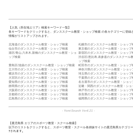
【人気（所在地エリア）検索キーワード一覧】
各キーワードをクリックすると、ダンススクール教室・ショップ検索 の各カテゴリーに登録
情報がリストアップされます。
北海道のダンススクール教室・ショップ検索
札幌市のダンススクール教室・ショップ
仙台市のダンススクール教室・ショップ検索
東京都のダンススクール教室・ショップ
港区/青山,六本木,新橋のダンススクール教室・ショ
新宿区のダンススクール教室・ショップ
ップ検索
渋谷区/恵比寿,表参道のダンススクール
ップ検索
豊島区/池袋のダンススクール教室・ショップ検索
町田市のダンススクール教室・ショップ
立川市のダンススクール教室・ショップ検索
神奈川県のダンススクール教室・ショッ
横浜市のダンススクール教室・ショップ検索
埼玉県のダンススクール教室・ショップ
大宮区のダンススクール教室・ショップ検索
千葉県のダンススクール教室・ショップ
愛知県のダンススクール教室・ショップ検索
名古屋市のダンススクール教室・ショッ
静岡県のダンススクール教室・ショップ検索
近畿・関西のダンススクール教室・ショ
大阪府のダンススクール教室・ショップ検索
神戸市のダンススクール教室・ショップ
京都府のダンススクール教室・ショップ検索
奈良県のダンススクール教室・ショップ
広島県のダンススクール教室・ショップ検索
福岡県のダンススクール教室・ショップ
-
Yomi-Search Ver4.21
-
【鹿児島県 エリアのスポーツ教室・スクール検索】
以下のリストをクリックすると、スポーツ教室・スクール各姉妹サイトの鹿児島県カテゴリ
ｦされます。