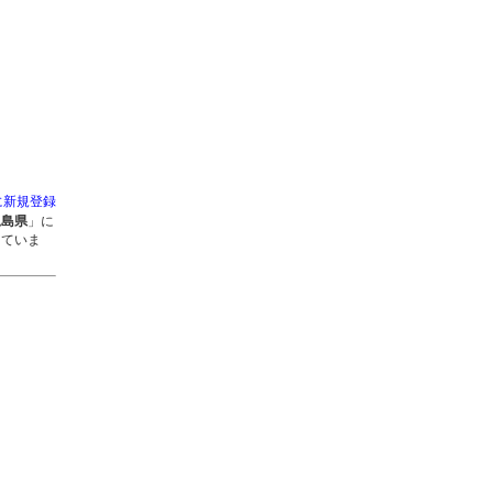
に新規登録
児島県
」に
していま