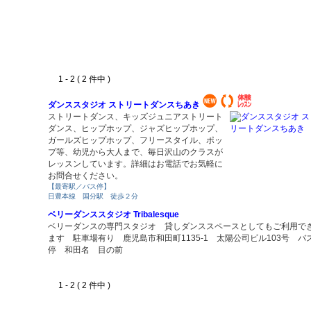
1 - 2 ( 2 件中 )
ダンススタジオ ストリートダンスちあき
ストリートダンス、キッズジュニアストリート
ダンス、ヒップホップ、ジャズヒップホップ、
ガールズヒップホップ、フリースタイル、ポッ
プ等、幼児から大人まで、毎日沢山のクラスが
レッスンしています。詳細はお電話でお気軽に
お問合せください。
【最寄駅／バス停】
日豊本線 国分駅 徒歩２分
ベリーダンススタジオ Tribalesque
ベリーダンスの専門スタジオ 貸しダンススペースとしてもご利用で
ます 駐車場有り 鹿児島市和田町1135-1 太陽公司ビル103号 バ
停 和田名 目の前
1 - 2 ( 2 件中 )